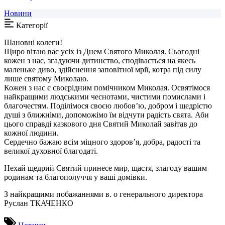
Новини
Категорії
Шановні колеги!
Щиро вітаю вас усіх із Днем Святого Миколая. Сьогодні
кожен з нас, згадуючи дитинство, сподівається на якесь
маленьке диво, здійснення заповітної мрії, котра під силу
лише святому Миколаю.
Кожен з нас є своєрідним помічником Миколая. Освятімося
найкращими людськими чеснотами, чистими помислами і
благочестям. Поділімося своєю любов’ю, добром і щедрістю
душі з ближніми, допоможімо їм відчути радість свята. Аби
цього справді казкового дня Святий Миколай завітав до
кожної людини.
Сердечно бажаю всім міцного здоров’я, добра, радості та
великої духовної благодаті.
Нехай щедрий Святий принесе мир, щастя, злагоду вашим
родинам та благополуччя у ваші домівки.
З найкращими побажаннями в. о генерального директора
Руслан ТКАЧЕНКО