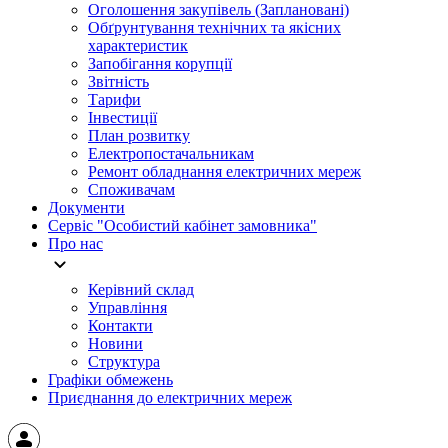
Оголошення закупівель (Заплановані)
Обґрунтування технічних та якісних
характеристик
Запобігання корупції
Звітність
Тарифи
Інвестиції
План розвитку
Електропостачальникам
Ремонт обладнання електричних мереж
Споживачам
Документи
Сервіс "Особистий кабінет замовника"
Про нас
Керівний склад
Управління
Контакти
Новини
Структура
Графіки обмежень
Приєднання до електричних мереж