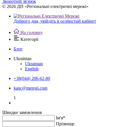
Зворотній зв'язок
© 2026 ДП «Регіональні електричні мережі»
Доброго дня,
увійдіть в особистий кабінет
На головну
Категорії
Блог
Ukrainian
Ukrainian
English
+38(044) 206-62-80
kanc@meregi.com
1
Швидке замовлення
Ім'я*
Прiзвище