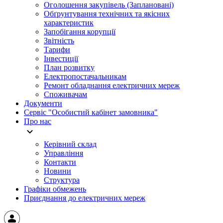
Оголошення закупівель (Заплановані)
Обґрунтування технічних та якісних
характеристик
Запобігання корупції
Звітність
Тарифи
Інвестиції
План розвитку
Електропостачальникам
Ремонт обладнання електричних мереж
Споживачам
Документи
Сервіс "Особистий кабінет замовника"
Про нас
Керівний склад
Управління
Контакти
Новини
Структура
Графіки обмежень
Приєднання до електричних мереж