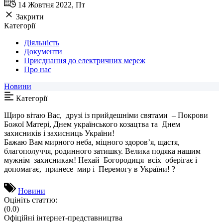
14 Жовтня 2022, Пт
Закрити
Категорії
Діяльність
Документи
Приєднання до електричних мереж
Про нас
Новини
Категорії
Щиро вітаю Вас, друзі із прийдешніми святами – Покрови
Божої Матері, Днем українського козацтва та Днем
захисників і захисниць України!
Бажаю Вам мирного неба, міцного здоров’я, щастя,
благополуччя, родинного затишку. Велика подяка нашим
мужнім захисникам! Нехай Богородиця всіх оберігає і
допомагає, принесе мир і Перемогу в України! ?
Новини
Оцініть статтю:
(0.0)
Офіційні інтернет-представництва