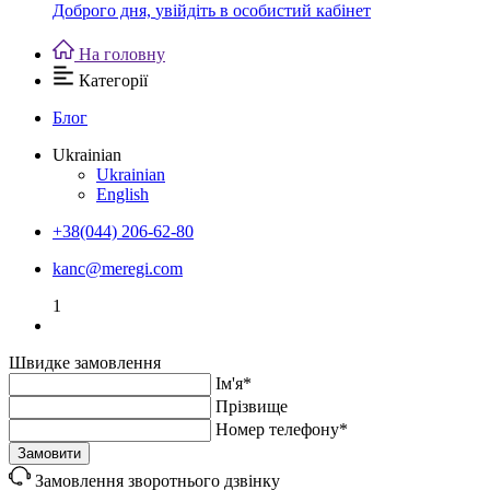
Доброго дня,
увійдіть в особистий кабінет
На головну
Категорії
Блог
Ukrainian
Ukrainian
English
+38(044) 206-62-80
kanc@meregi.com
1
Швидке замовлення
Ім'я*
Прiзвище
Номер телефону*
Замовити
Замовлення зворотнього дзвінку