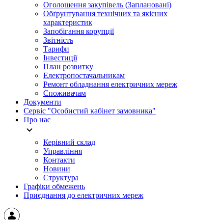
Оголошення закупівель (Заплановані)
Обґрунтування технічних та якісних
характеристик
Запобігання корупції
Звітність
Тарифи
Інвестиції
План розвитку
Електропостачальникам
Ремонт обладнання електричних мереж
Споживачам
Документи
Сервіс "Особистий кабінет замовника"
Про нас
Керівний склад
Управління
Контакти
Новини
Структура
Графіки обмежень
Приєднання до електричних мереж