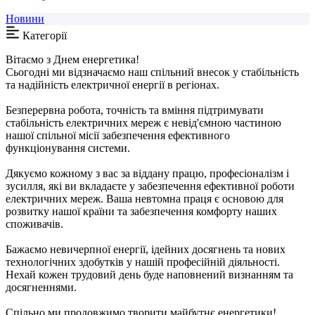
Новини
Категорії
Вітаємо з Днем енергетика!
Сьогодні ми відзначаємо наш спільний внесок у стабільність
та надійність електричної енергії в регіонах.
Безперервна робота, точність та вміння підтримувати
стабільність електричних мереж є невід'ємною частиною
нашої спільної місії забезпечення ефективного
функціонування системи.
Дякуємо кожному з вас за віддану працю, професіоналізм і
зусилля, які ви вкладаєте у забезпечення ефективної роботи
електричних мереж. Ваша невтомна праця є основою для
розвитку нашої країни та забезпечення комфорту наших
споживачів.
Бажаємо невичерпної енергії, ідейних досягнень та нових
технологічних здобутків у нашій професійній діяльності.
Нехай кожен трудовий день буде наповнений визнанням та
досягненнями.
Спільно ми продовжимо творити майбутнє енергетики!