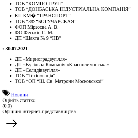
ТОВ “КОМПО ГРУП”
ТОВ “ДОНБАСЬКА ІНДУСТРІАЛЬНА КОМПАНІЯ”
КП КМ� “ТРАНСПОРТ”
ТОВ “ЗФ “БОГУЧАРСКАЯ”
ФОП Мірзоєва А. В.
ФО Феськін С. М.
ДП “Шахта № 9 “НВ”
з 30.07.2021
ДП «Мирноградвугілля»
ДП «Вугільна Компанія «Краснолиманська»
ДП «Селидіввугілля»
ТОВ “Техіновація”
ТОВ “ОП “Ш. Св. Матрони Московської”
Новини
Оцініть статтю:
(0.0)
Офіційні інтернет-представництва