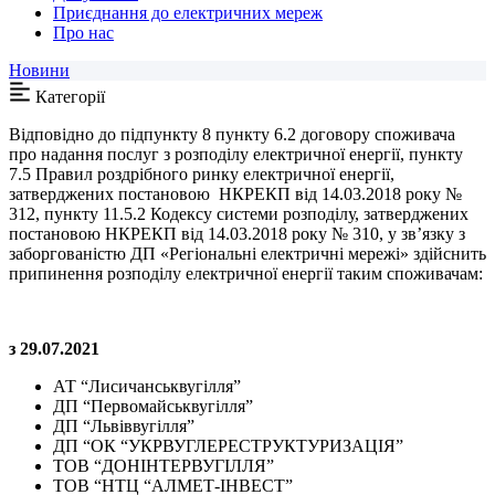
Приєднання до електричних мереж
Про нас
Новини
Категорії
Відповідно до підпункту 8 пункту 6.2 договору споживача
про надання послуг з розподілу електричної енергії, пункту
7.5 Правил роздрібного ринку електричної енергії,
затверджених постановою НКРЕКП від 14.03.2018 року №
312, пункту 11.5.2 Кодексу системи розподілу, затверджених
постановою НКРЕКП від 14.03.2018 року № 310, у зв’язку з
заборгованістю ДП «Регіональні електричні мережі» здійснить
припинення розподілу електричної енергії таким споживачам:
з
29.07.2021
АТ “Лисичанськвугілля”
ДП “Первомайськвугілля”
ДП “Львіввугілля”
ДП “ОК “УКРВУГЛЕРЕСТРУКТУРИЗАЦІЯ”
ТОВ “ДОНІНТЕРВУГІЛЛЯ”
ТОВ “НТЦ “АЛМЕТ-ІНВЕСТ”