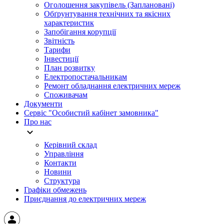
Оголошення закупівель (Заплановані)
Обґрунтування технічних та якісних
характеристик
Запобігання корупції
Звітність
Тарифи
Інвестиції
План розвитку
Електропостачальникам
Ремонт обладнання електричних мереж
Споживачам
Документи
Сервіс "Особистий кабінет замовника"
Про нас
Керівний склад
Управління
Контакти
Новини
Структура
Графіки обмежень
Приєднання до електричних мереж