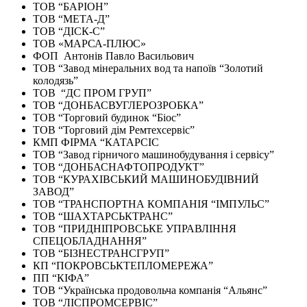
ТОВ “БАРІОН”
ТОВ “МЕТА-Д”
ТОВ “ДІСК-С”
ТОВ «МАРСА-ПЛЮС»
ФОП Антонів Павло Васильович
ТОВ “Завод мінеральних вод та напоїв “Золотий
колодязь”
ТОВ “ДС ПРОМ ГРУП”
ТОВ “ДОНБАСВУГЛЕРОЗРОБКА”
ТОВ “Торговий будинок “Біос”
ТОВ “Торговий дім Ремтехсервіс”
КМП ФІРМА “КАТАРСІС
ТОВ “Завод гірничого машинобудування і сервісу”
ТОВ “ДОНБАСНАФТОПРОДУКТ”
ТОВ “КУРАХІВСЬКИЙ МАШИНОБУДІВНИЙ
ЗАВОД”
ТОВ “ТРАНСПОРТНА КОМПАНІЯ “ІМПУЛЬС”
ТОВ “ШАХТАРСЬКТРАНС”
ТОВ “ПРИДНІПРОВСЬКЕ УПРАВЛІННЯ
СПЕЦОБЛАДНАННЯ”
ТОВ “БІЗНЕСТРАНСГРУП”
КП “ПОКРОВСЬКТЕПЛОМЕРЕЖА”
ПП “КІФА”
ТОВ “Українська продовольча компанія “Альянс”
ТОВ “ЛІСПРОМСЕРВІС”