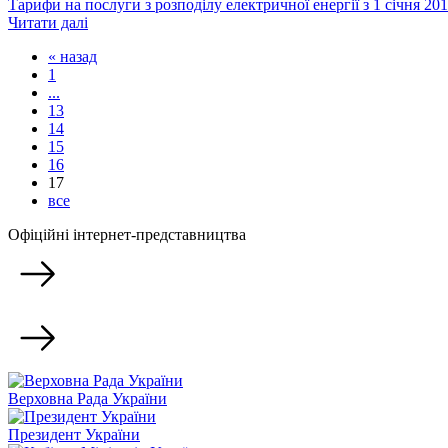
Тарифи на послуги з розподілу електричної енергії з 1 січня 20
Читати далі
« назад
1
...
13
14
15
16
17
все
Офіційні інтернет-представництва
Верховна Рада України
Президент України