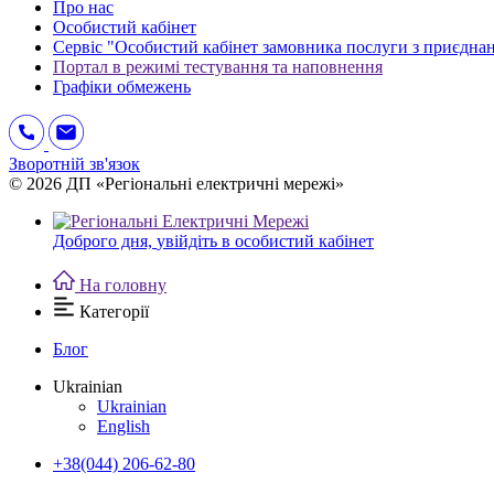
Про нас
Особистий кабінет
Сервіс "Особистий кабінет замовника послуги з приєдна
Портал в режимі тестування та наповнення
Графіки обмежень
Зворотній зв'язок
© 2026 ДП «Регіональні електричні мережі»
Доброго дня,
увійдіть в особистий кабінет
На головну
Категорії
Блог
Ukrainian
Ukrainian
English
+38(044) 206-62-80