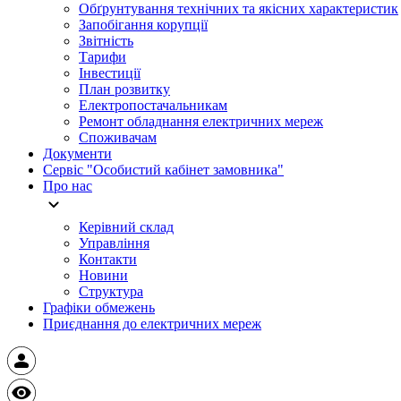
Обґрунтування технічних та якісних характеристик
Запобігання корупції
Звітність
Тарифи
Інвестиції
План розвитку
Електропостачальникам
Ремонт обладнання електричних мереж
Споживачам
Документи
Сервіс "Особистий кабінет замовника"
Про нас
Керівний склад
Управління
Контакти
Новини
Структура
Графіки обмежень
Приєднання до електричних мереж