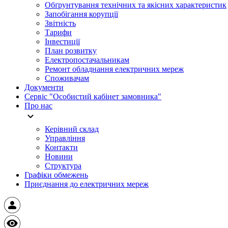
Обґрунтування технічних та якісних характеристик
Запобігання корупції
Звітність
Тарифи
Інвестиції
План розвитку
Електропостачальникам
Ремонт обладнання електричних мереж
Споживачам
Документи
Сервіс "Особистий кабінет замовника"
Про нас
Керівний склад
Управління
Контакти
Новини
Структура
Графіки обмежень
Приєднання до електричних мереж