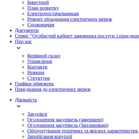
Інвестиції
План розвитку
Електропостачальникам
Ремонт обладнання електричних мереж
Споживачам
Документи
Сервіс "Особистий кабінет замовника послуги з приєдна
Про нас
Керівний склад
Управління
Контакти
Новини
Структура
Графіки обмежень
Приєднання до електричних мереж
Діяльність
Закупівлі
Оголошення закупівель (завершені)
Оголошення закупівель (Заплановані)
Обґрунтування технічних та якісних характеристик
Запобігання корупції