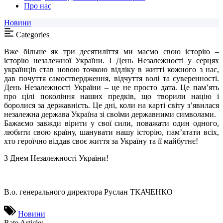
Про нас
Новини
Categories
Вже більше як три десятиліття ми маємо свою історію –
історію незалежної України. І День Незалежності у серцях
українців став новою точкою відліку в житті кожного з нас,
дав почуття самоствердження, відчуття волі та суверенності.
День Незалежності України – це не просто дата. Це пам’ять
про цілі покоління наших предків, що творили націю і
боролися за державність. Це дні, коли на карті світу з’явилася
незалежна держава Україна зі своїми державними символами.
Бажаємо завжди вірити у свої сили, поважати один одного,
любити свою країну, шанувати нашу історію, пам’ятати всіх,
хто героїчно віддав своє життя за Україну та її майбутнє!
З Днем Незалежності України!
В.о. генерального директора Руслан ТКАЧЕНКО
Новини
Rate Article: