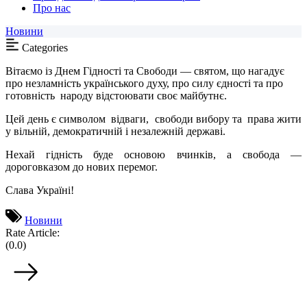
Про нас
Новини
Categories
В
ітаємо із Днем Гідності та Свободи — святом, що нагадує
про незламність українського духу, про силу єдності та про
готовність
народу відстоювати своє майбутнє.
Цей день є символом
відваги,
свободи вибору та
права жити
у вільній, демократичній і незалежній державі.
Нехай гідність буде основою вчинків, а свобода —
дороговказом до нових перемог.
Слава Україні!
Новини
Rate Article:
(0.0)