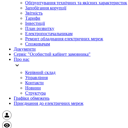
Обґрунтування технічних та якісних характеристик
Запобігання корупції
Звітність
Тарифи
Інвестиції
План розвитку
Електропостачальникам
Ремонт обладнання електричних мереж
Споживачам
Документи
Сервіс "Особистий кабінет замовника"
Про нас
Керівний склад
Управління
Контакти
Новини
Структура
Графіки обмежень
Приєднання до електричних мереж