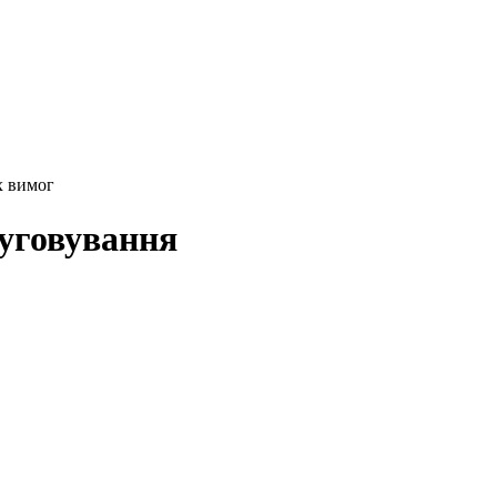
х вимог
луговування